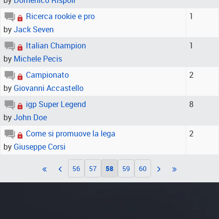
by
Domenico Rispoli
Ricerca rookie e pro
1
by
Jack Seven
Italian Champion
1
by
Michele Pecis
Campionato
2
by
Giovanni Accastello
igp Super Legend
8
by
John Doe
Come si promuove la lega
2
by
Giuseppe Corsi
56
57
58
59
60