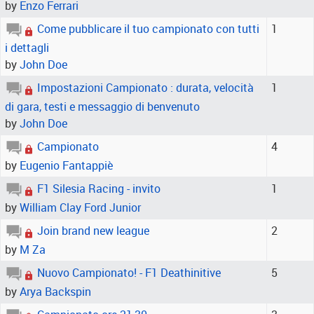
by
Enzo Ferrari
Come pubblicare il tuo campionato con tutti
1
i dettagli
by
John Doe
Impostazioni Campionato : durata, velocità
1
di gara, testi e messaggio di benvenuto
by
John Doe
Campionato
4
by
Eugenio Fantappiè
F1 Silesia Racing - invito
1
by
William Clay Ford Junior
Join brand new league
2
by
M Za
Nuovo Campionato! - F1 Deathinitive
5
by
Arya Backspin