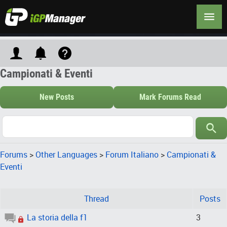
Campionati & Eventi
New Posts
Mark Forums Read
Forums
>
Other Languages
>
Forum Italiano
>
Campionati &
Eventi
Thread
Posts
La storia della f1
3