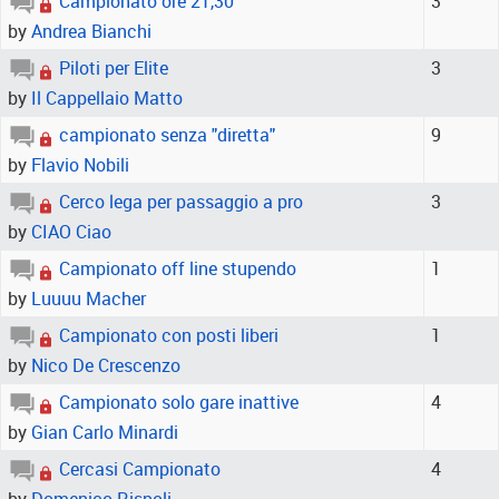
Campionato ore 21,30
3
by
Andrea Bianchi
Piloti per Elite
3
by
Il Cappellaio Matto
campionato senza "diretta"
9
by
Flavio Nobili
Cerco lega per passaggio a pro
3
by
CIAO Ciao
Campionato off line stupendo
1
by
Luuuu Macher
Campionato con posti liberi
1
by
Nico De Crescenzo
Campionato solo gare inattive
4
by
Gian Carlo Minardi
Cercasi Campionato
4