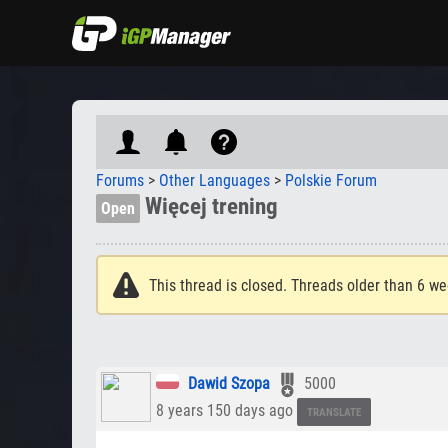
Forums
>
Other Languages
>
Polskie Forum
Więcej trening
Open
This thread is closed. Threads older than 6 we
Dawid Szopa
5000
8 years 150 days ago
TRANSLATE