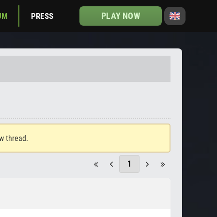
PLAY NOW
UM
PRESS
ew thread.
1