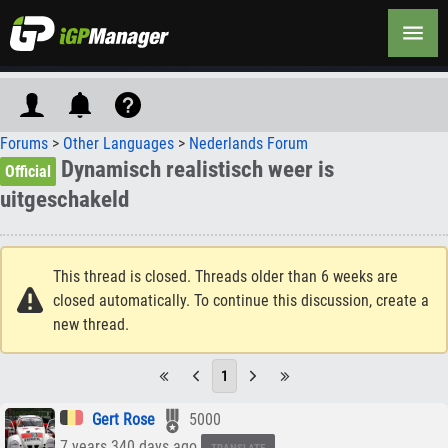
Forums
>
Other Languages
>
Nederlands Forum
Dynamisch realistisch weer is
Official
uitgeschakeld
This thread is closed. Threads older than 6 weeks are
closed automatically. To continue this discussion, create a
new thread.
1
Gert Rose
5000
7 years 340 days ago