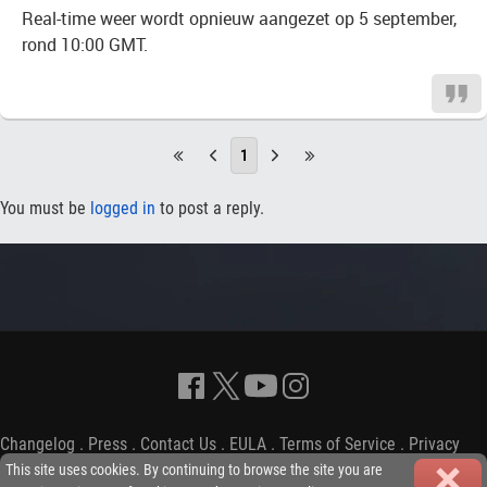
Real-time weer wordt opnieuw aangezet op 5 september,
rond 10:00 GMT.
1
You must be
logged in
to post a reply.
Changelog
.
Press
.
Contact Us
.
EULA
.
Terms of Service
.
Privacy
Policy
-
Copyright © 2009-2026 iGP Games Ltd.
This site uses cookies. By continuing to browse the site you are