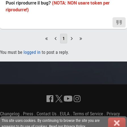
Puoi riprodurre il bug?
(NOTA: NON usare token per
riprodurre!)
1
You must be
logged in
to post a reply.
Changelog
.
Press
.
Contact Us
.
EULA
.
Terms of Service
.
Privacy
Policy
-
Copyright © 2009-2026 iGP Games Ltd.
This site uses cookies. By continuing to browse the site you are
agreeing to its use of cookies.
Read our Privacy Policy