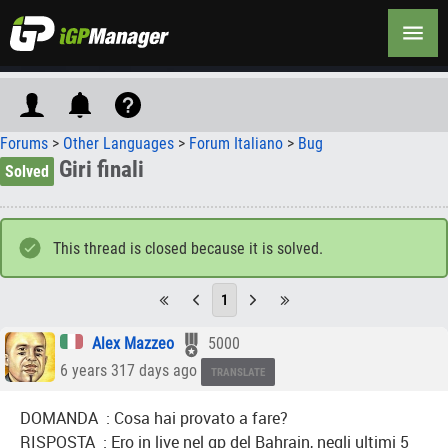
Forums
>
Other Languages
>
Forum Italiano
>
Bug
Giri finali
Solved
This thread is closed because it is solved.
1
Alex Mazzeo
5000
6 years 317 days ago
TRANSLATE
DOMANDA : Cosa hai provato a fare?
RISPOSTA : Ero in live nel gp del Bahrain, negli ultimi 5