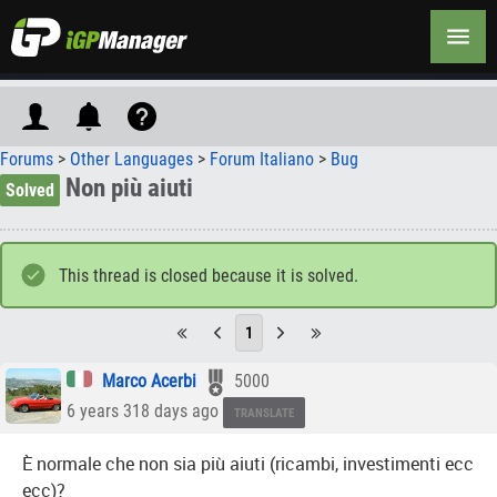
Forums
>
Other Languages
>
Forum Italiano
>
Bug
Non più aiuti
Solved
This thread is closed because it is solved.
1
Marco Acerbi
5000
6 years 318 days ago
TRANSLATE
È normale che non sia più aiuti (ricambi, investimenti ecc
ecc)?