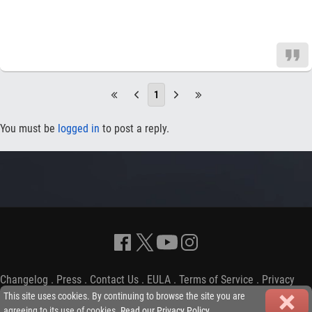
1
You must be
logged in
to post a reply.
Changelog
.
Press
.
Contact Us
.
EULA
.
Terms of Service
.
Privacy
Policy
-
Copyright © 2009-2026 iGP Games Ltd.
This site uses cookies. By continuing to browse the site you are
agreeing to its use of cookies.
Read our Privacy Policy