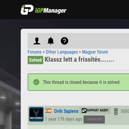
Forums
>
Other Languages
>
Magyar fórum
Klassz lett a frissítés.......
Solved
This thread is closed because it is solved.
Ovih Sapiens
SUPPORT AGENT
500
1 year 176 days ago
TRANSLATE