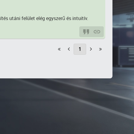
s utáni felület elég egyszerű és intuitív.
1