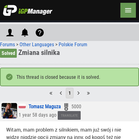
Forums
>
Other Languages
>
Polskie Forum
Zmiana silnika
Solved
This thread is closed because it is solved.
1
Tomasz Maguza
5000
1 year 58 days ago
TRANSLATE
Witam, mam problem z silnikiem, mam już swój i nie
widzę nigdzie opcji zmiany na inny, od kogoś też nie