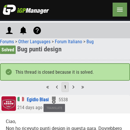
Forums
>
Other Languages
>
Forum Italiano
>
Bug
Bug punti design
Solved
This thread is closed because it is solved.
1
Egidio Blasi
5538
214 days ago
TRANSLATE
Ciao,
Non ho ricevuto punti design in questa gara. Dovrebbero