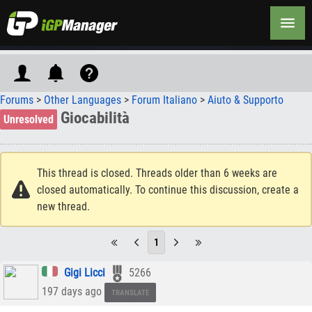
Forums
>
Other Languages
>
Forum Italiano
>
Aiuto & Supporto
Giocabilità
Unresolved
This thread is closed. Threads older than 6 weeks are
closed automatically. To continue this discussion, create a
new thread.
1
Gigi Licci
5266
197 days ago
TRANSLATE