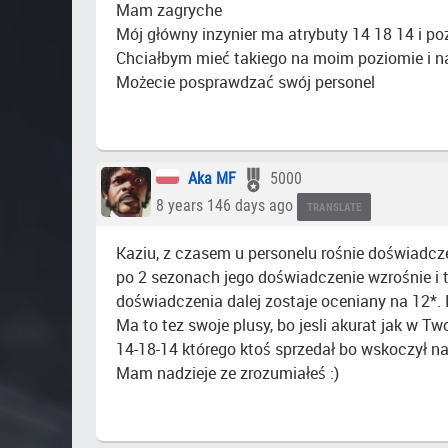
Mam zagryche
Mój główny inzynier ma atrybuty 14 18 14 i p
Chciałbym mieć takiego na moim poziomie i na 
Możecie posprawdzać swój personel
Aka MF
5000
8 years 146 days ago
TRANSLATE
Kaziu, z czasem u personelu rośnie doświadczen
po 2 sezonach jego doświadczenie wzrośnie i
doświadczenia dalej zostaje oceniany na 12*.
Ma to tez swoje plusy, bo jesli akurat jak w T
14-18-14 którego ktoś sprzedał bo wskoczył n
Mam nadzieje ze zrozumiałeś :)