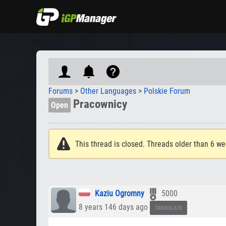
Forums
>
Other Languages
>
Polskie Forum
Pracownicy
Open
This thread is closed. Threads older than 6 we
Kaziu Ogromny
5000
8 years 146 days ago
TRANSLATE