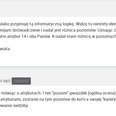
słabo przyjmuję tą informatyczną logikę. Widzę tu niestety ele
omijam doświadczenie i nadal jest różnica poziomów. Uznając ż
ostatni atrybut 14 i obu Panów. A nadal mam różnicę w pozioma
wiata.
ys ago)
TRANSLATE
 mówiąc o atrybutach. I ten "poziom" gwiazdek (ogólna ocena) 
atrybutami, zostanie na tym poziomie do końca swojej "kariery" 
wanie siedziby.