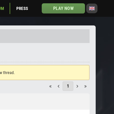
PLAY NOW
UM
PRESS
ew thread.
1