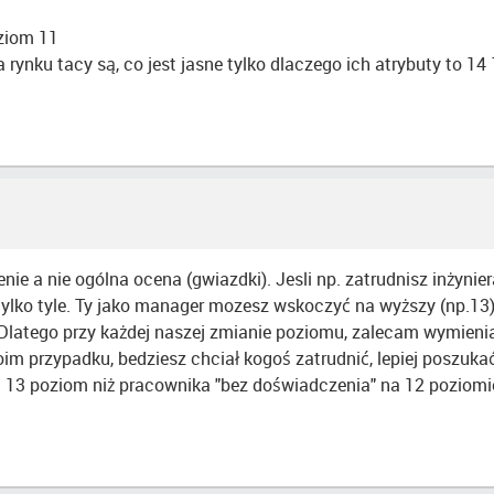
oziom 11
rynku tacy są, co jest jasne tylko dlaczego ich atrybuty to 14
ie a nie ogólna ocena (gwiazdki). Jesli np. zatrudnisz inżynier
 tylko tyle. Ty jako manager mozesz wskoczyć na wyższy (np.
 Dlatego przy każdej naszej zmianie poziomu, zalecam wymienia
woim przypadku, bedziesz chciał kogoś zatrudnić, lepiej poszuk
a 13 poziom niż pracownika "bez doświadczenia" na 12 poziomie