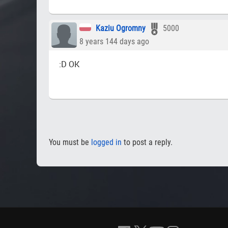
Kaziu Ogromny
5000
8 years 144 days ago
:D OK
You must be
logged in
to post a reply.