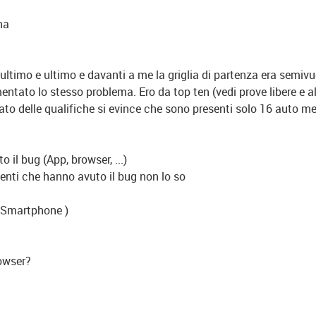
na
ltimo e ultimo e davanti a me la griglia di partenza era semivu
mentato lo stesso problema. Ero da top ten (vedi prove libere e 
ltato delle qualifiche si evince che sono presenti solo 16 auto m
il bug (App, browser, ...)
tenti che hanno avuto il bug non lo so
 Smartphone )
owser?