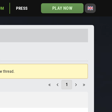
PLAY NOW
UM
PRESS
ew thread.
1