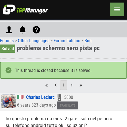
Forums
>
Other Languages
>
Forum Italiano
>
Bug
problema schermo nero pista pc
Solved
This thread is closed because it is solved.
1
Charles Leclerc
5000
6 years 323 days ago
TRANSLATE
ho questo problema da circa 2 gare.. solo nel pc però..
sul telefono android tutto ok ..soluzioni?