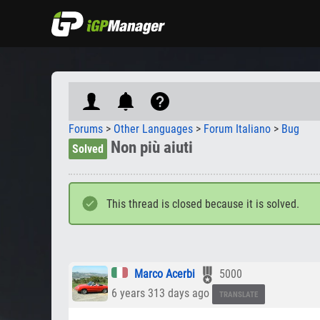
Forums
>
Other Languages
>
Forum Italiano
>
Bug
Non più aiuti
Solved
This thread is closed because it is solved.
Marco Acerbi
5000
6 years 313 days ago
TRANSLATE