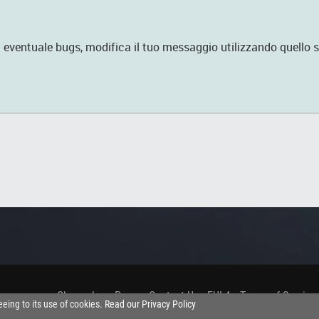
 eventuale bugs, modifica il tuo messaggio utilizzando quello 
Changelog
.
Press
.
Contact Us
.
EULA
.
Terms of Service
eeing to its use of cookies.
Read our Privacy Policy