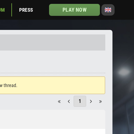
PLAY NOW
UM
PRESS
ew thread.
1