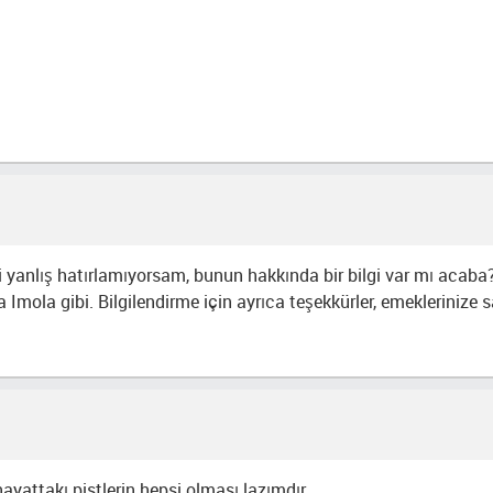
 yanlış hatırlamıyorsam, bunun hakkında bir bilgi var mı acaba? B
mola gibi. Bilgilendirme için ayrıca teşekkürler, emeklerinize s
 hayattakı pistlerin hepsi olması lazımdır