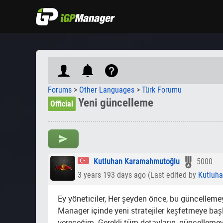
Forums
>
Other Languages
>
Türk Forumu
Yeni güncelleme
Official
Kutluhan Karamahmutoğlu
5000
3 years 193 days ago (Last edited by
Kutluh
Ey yöneticiler, Her şeyden önce, bu güncelleme
Manager içinde yeni stratejiler keşfetmeye başl
vereceğim. Gerekli tüm detayların, güncellemeyl