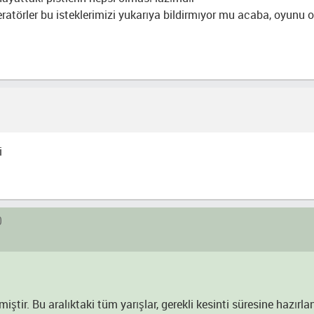
ratörler bu isteklerimizi yukarıya bildirmıyor mu acaba, oyunu
i
0
iştir. Bu aralıktaki tüm yarışlar, gerekli kesinti süresine hazırl