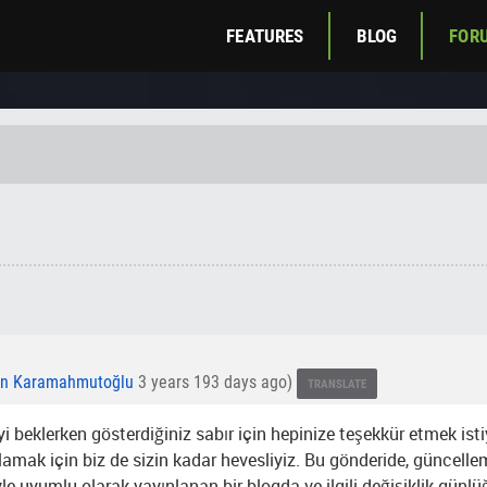
FEATURES
BLOG
FOR
an Karamahmutoğlu
3 years 193 days ago)
TRANSLATE
yi beklerken gösterdiğiniz sabır için hepinize teşekkür etmek i
amak için biz de sizin kadar hevesliyiz. Bu gönderide, güncelleme
e uyumlu olarak yayınlanan bir blogda ve ilgili değişiklik günlüğ