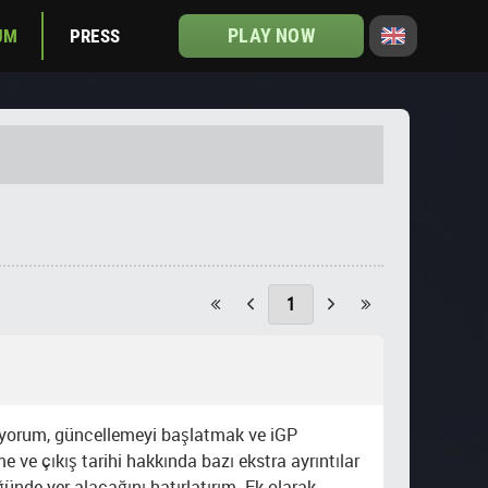
PLAY NOW
UM
PRESS
1
stiyorum, güncellemeyi başlatmak ve iGP
 ve çıkış tarihi hakkında bazı ekstra ayrıntılar
ünde yer alacağını hatırlatırım. Ek olarak,