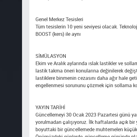
Genel Merkez Tesisleri
Tüm tesislerin 10 yeni seviyesi olacak. Teknolo
BOOST (kers) ile aynı
SİMÜLASYON
Ekim ve Aralık aylarında ıslak lastikler ve solla
lastik takma öneri konularına değinilerek değişti
lastiklere binmenin cezasını daha ağır hale geti
engellenmesi sorununu çözmek için sollama ko
YAYIN TARİHİ
Güncellemeyi 30 Ocak 2023 Pazartesi günü yayı
yorulmadan çalışıyoruz. İlk haftalarda açık b
boyuttaki bir güncellemede muhtemelen küçük ha
Önümüzdeki günlerde, güncelleme gününde pla