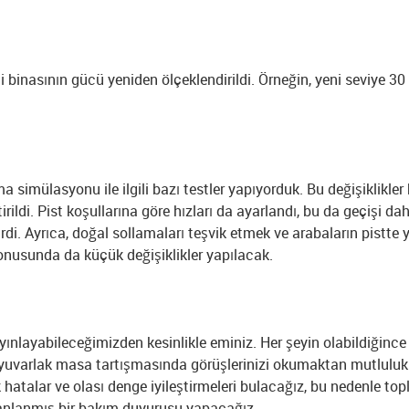
ji binasının gücü yeniden ölçeklendirildi. Örneğin, yeni seviye 
ma simülasyonu ile ilgili bazı testler yapıyorduk. Bu değişiklikler
rildi. Pist koşullarına göre hızları da ayarlandı, bu da geçişi dah
rdi. Ayrıca, doğal sollamaları teşvik etmek ve arabaların pistte y
nusunda da küçük değişiklikler yapılacak.
nlayabileceğimizden kesinlikle eminiz. Her şeyin olabildiğince
ir yuvarlak masa tartışmasında görüşlerinizi okumaktan mutlulu
talar ve olası denge iyileştirmeleri bulacağız, bu nedenle top
nlanmış bir bakım duyurusu yapacağız.