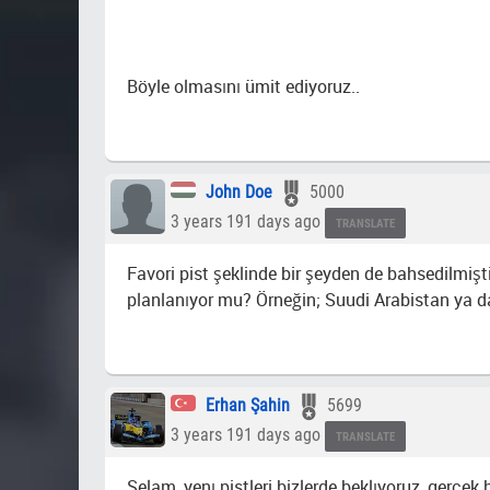
Böyle olmasını ümit ediyoruz..
John Doe
5000
3 years 191 days ago
TRANSLATE
Favori pist şeklinde bir şeyden de bahsedilmişti
planlanıyor mu? Örneğin; Suudi Arabistan ya da I
Erhan Şahin
5699
3 years 191 days ago
TRANSLATE
Selam, yenı pistleri bizlerde beklıyoruz, gercek