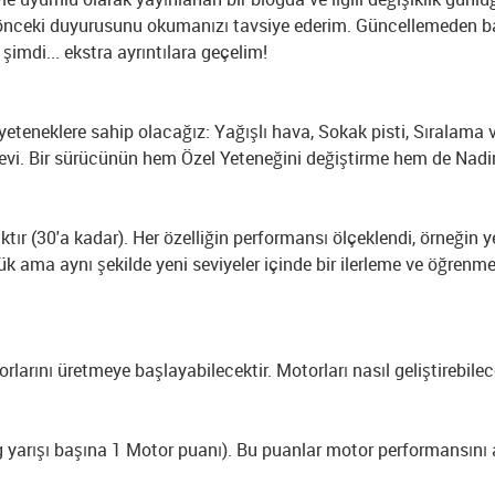
nceki duyurusunu okumanızı tavsiye ederim. Güncellemeden bazı
şimdi... ekstra ayrıntılara geçelim!
 yeteneklere sahip olacağız: Yağışlı hava, Sokak pisti, Sıralama 
anevi. Bir sürücünün hem Özel Yeteneğini değiştirme hem de Nadir
ktır (30'a kadar). Her özelliğin performansı ölçeklendi, örneğin y
ük ama aynı şekilde yeni seviyeler içinde bir ilerleme ve öğrenm
arını üretmeye başlayabilecektir. Motorları nasıl geliştirebileceği
 yarışı başına 1 Motor puanı). Bu puanlar motor performansını ar