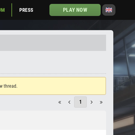
PLAY NOW
UM
PRESS
ew thread.
1