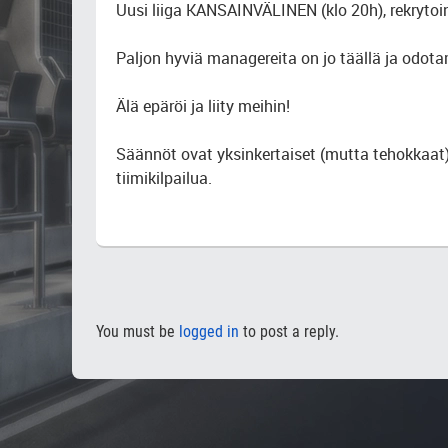
Uusi liiga KANSAINVÄLINEN (klo 20h), rekrytointi
Paljon hyviä managereita on jo täällä ja odot
Älä epäröi ja liity meihin!
Säännöt ovat yksinkertaiset (mutta tehokkaat): 2
tiimikilpailua.
You must be
logged in
to post a reply.