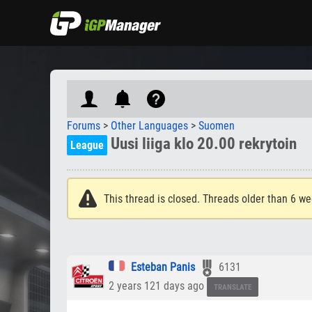
Forums
>
Other Languages
>
Suomen
Uusi liiga klo 20.00 rekrytoin
League
This thread is closed. Threads older than 6 we
Esteban Panis
6131
2 years 121 days ago
TRANSLATE