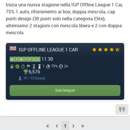
Inizia una nuova stagione nella IGP Offline League 1 Car,
75% 1 auto, rifornimento ai box, doppia mescola, cap
punti design (30 punti solo nella categoria Elite),
alterniamo 2 stagioni con mescola libera e 2 con doppia
mescola
IGP OFFLINE LEAGUE 1 CAR
11:30
M
T
W
T
F
S
S
1
75%
2x
6,576
30 / 32
Steady
See league
1