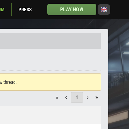
PLAY NOW
UM
PRESS
ew thread.
1