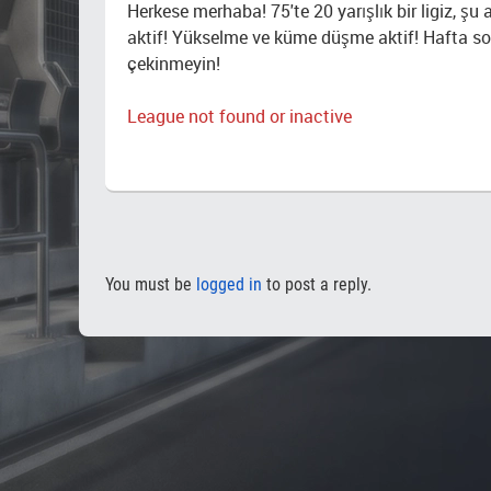
Herkese merhaba! 75'te 20 yarışlık bir ligiz, şu a
aktif! Yükselme ve küme düşme aktif! Hafta so
çekinmeyin!
League not found or inactive
You must be
logged in
to post a reply.