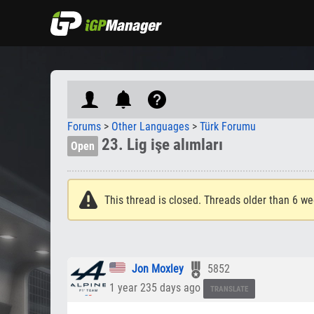
Forums
>
Other Languages
>
Türk Forumu
23. Lig işe alımları
Open
This thread is closed. Threads older than 6 we
Jon Moxley
5852
1 year 235 days ago
TRANSLATE