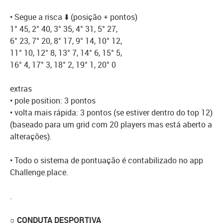
• Segue a risca ⬇️ (posição + pontos)
1° 45, 2° 40, 3° 35, 4° 31, 5° 27,
6° 23, 7° 20, 8° 17, 9° 14, 10° 12,
11° 10, 12° 8, 13° 7, 14° 6, 15° 5,
16° 4, 17° 3, 18° 2, 19° 1, 20° 0
extras
• pole position: 3 pontos
• volta mais rápida: 3 pontos (se estiver dentro do top 12)
(baseado para um grid com 20 players mas está aberto a
alterações).
• Todo o sistema de pontuação é contabilizado no app
Challenge.place.
.
○ CONDUTA DESPORTIVA