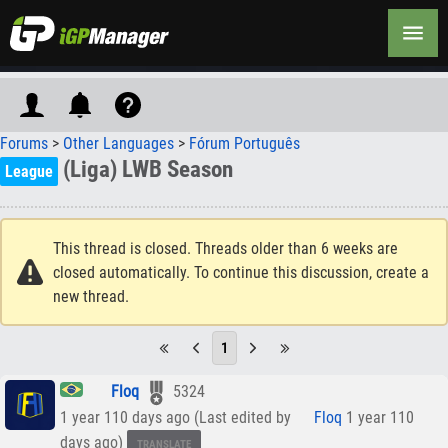
Forums
>
Other Languages
>
Fórum Português
(Liga) LWB Season
League
This thread is closed. Threads older than 6 weeks are
closed automatically. To continue this discussion, create a
new thread.
1
ﾠ Floq
5324
1 year 110 days ago (Last edited by
ﾠ Floq
1 year 110
days ago)
TRANSLATE