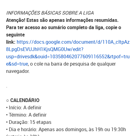
INFORMAÇÕES BÁSICAS SOBRE A LIGA
Atenção! Estas são apenas informações resumidas.
Para ter acesso ao sumário completo da liga, copie o
seguinte
link:
https://docs.google.com/document/d/110A_cltpAz
8LpgDsEVUJhH1KjsQMG0Uw/edit?
usp=drivesdk&ouid=103580462077609116552&rtpof=tru
e&sd=true
, o cole na barra de pesquisa de qualquer
navegador.
.
○ CALENDÁRIO
• Início: A definir
• Término: A definir
• Duração: 15 etapas
• Dia e horário: Apenas aos domingos, às 19h ou 19:30h