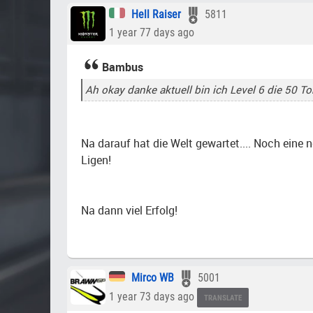
Hell Raiser
5811
1 year 77 days ago
Bambus
Ah okay danke aktuell bin ich Level 6 die 50 T
Na darauf hat die Welt gewartet.... Noch eine 
Ligen!
Na dann viel Erfolg!
Mirco WB
5001
1 year 73 days ago
TRANSLATE