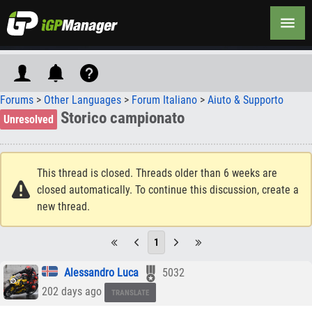
Forums
>
Other Languages
>
Forum Italiano
>
Aiuto & Supporto
Storico campionato
Unresolved
This thread is closed. Threads older than 6 weeks are
closed automatically. To continue this discussion, create a
new thread.
1
Alessandro Luca
5032
202 days ago
TRANSLATE