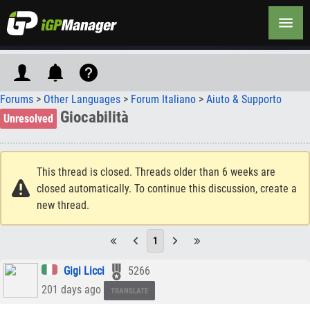
Forums
>
Other Languages
>
Forum Italiano
>
Aiuto & Supporto
Giocabilità
Unresolved
This thread is closed. Threads older than 6 weeks are
closed automatically. To continue this discussion, create a
new thread.
1
Gigi Licci
5266
201 days ago
TRANSLATE