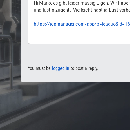
Hi Mario, es gibt leider massig Ligen. Wir habe
und lustig zugeht. Vielleicht hast ja Lust vorb
https://igpmanager.com/app/p=league&id=1
You must be
logged in
to post a reply.