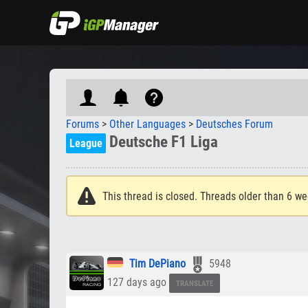
Forums
>
Other Languages
>
Deutsches Forum
Deutsche F1 Liga
League
This thread is closed. Threads older than 6 we
Tim DePiano
5948
127 days ago
TRANSLATE