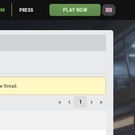
PLAY NOW
UM
PRESS
ew thread.
1