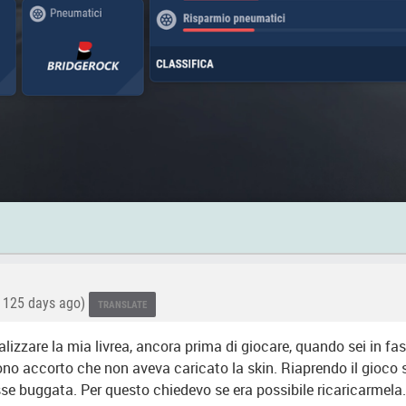
125 days ago)
TRANSLATE
alizzare la mia livrea, ancora prima di giocare, quando sei in fas
sono accorto che non aveva caricato la skin. Riaprendo il gioc
fosse buggata. Per questo chiedevo se era possibile ricaricarmela