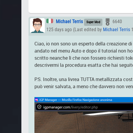
Michael Terris
6640
Super Mod
125 days ago (Last edited by
Michael Terris
1
Ciao, io non sono un esperto della creazione di
andato nel menu Auto e dopo il tutorial non ho 
scritto neanche lì che non fossero richiesti to
descrivermi la procedura esatta che hai seguit
P.S. Inoltre, una livrea TUTTA metallizzata co
può venir salvata, a meno che davvero non veng