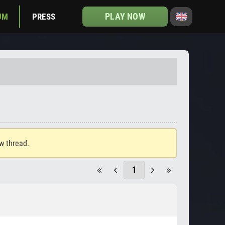
PLAY NOW
UM
PRESS
ew thread.
1