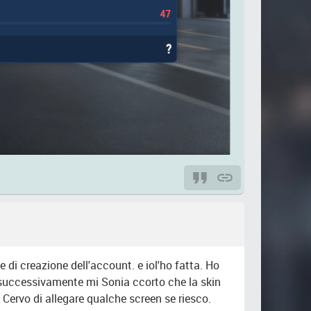
e di creazione dell'account. e iol'ho fatta. Ho
o successivamente mi Sonia ccorto che la skin
. Cervo di allegare qualche screen se riesco.