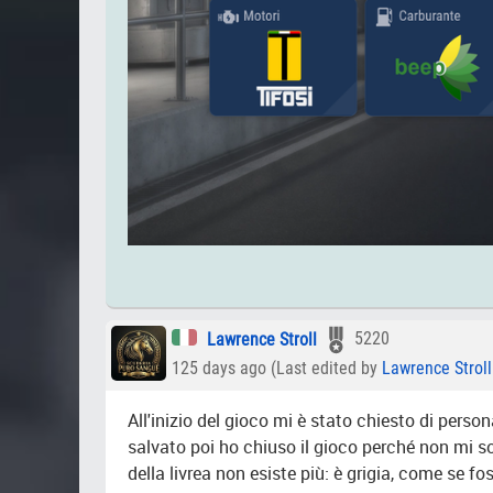
Lawrence Stroll
5220
125 days ago (Last edited by
Lawrence Stroll
All'inizio del gioco mi è stato chiesto di person
salvato poi ho chiuso il gioco perché non mi 
della livrea non esiste più: è grigia, come se 