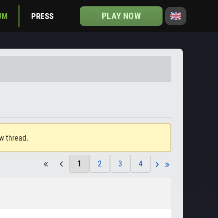
PLAY NOW
UM
PRESS
ew thread.
1
2
3
4