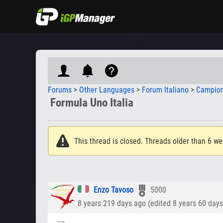
Forums
>
Other Languages
>
Forum Italiano
>
Campion
Formula Uno Italia
This thread is closed. Threads older than 6 we
Enzo Tavoso
5000
8 years 219 days ago (edited 8 years 60 day