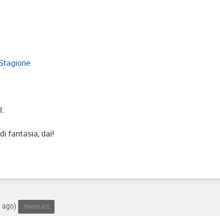
 Stagione
I.
di fantasia, dai!
s ago)
TRANSLATE