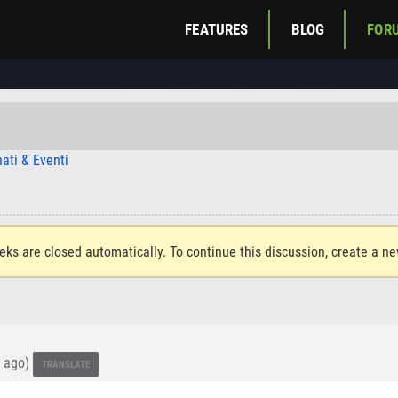
FEATURES
BLOG
FOR
ati & Eventi
eks are closed automatically. To continue this discussion, create a n
s ago)
TRANSLATE