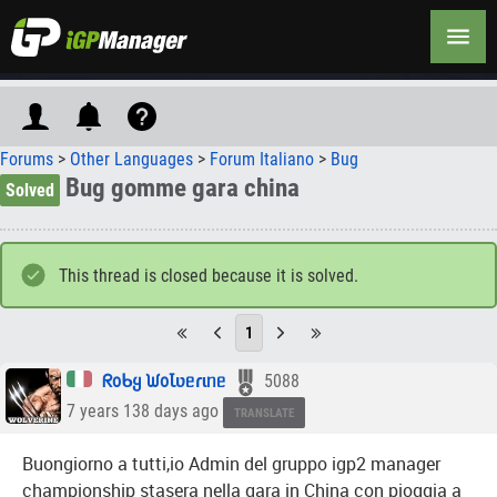
Forums
>
Other Languages
>
Forum Italiano
>
Bug
Bug gomme gara china
Solved
This thread is closed because it is solved.
1
ᖇoᑲყ ᙎoꙆʋᥱɾɩᥒᥱ
5088
7 years 138 days ago
TRANSLATE
Buongiorno a tutti,io Admin del gruppo igp2 manager
championship stasera nella gara in China con pioggia a