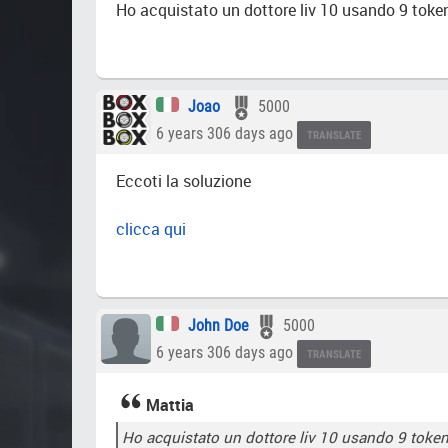
Ho acquistato un dottore liv 10 usando 9 token 
Joao ㅤㅤㅤㅤㅤ
5000
6 years 306 days ago
TRANSLATE
Eccoti la soluzione
clicca qui
John Doe
5000
6 years 306 days ago
TRANSLATE
Mattia
Ho acquistato un dottore liv 10 usando 9 token 