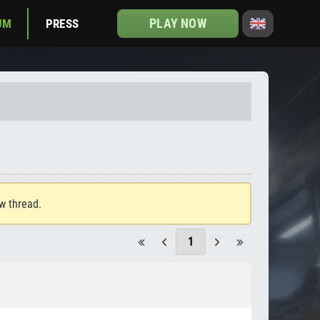
PLAY NOW
UM
PRESS
ew thread.
1