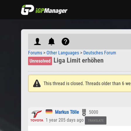
Forums
>
Other Languages
>
Deutsches Forum
Liga Limit erhöhen
Unresolved
This thread is closed. Threads older than 6 we
Markus Tölle
5000
1 year 205 days ago
TRANSLATE