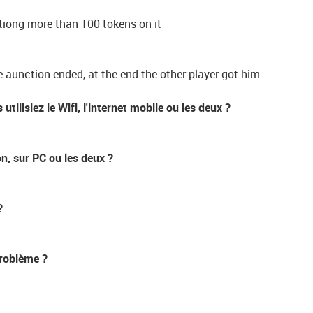
ctiong more than 100 tokens on it
 aunction ended, at the end the other player got him.
ilisiez le Wifi, l'internet mobile ou les deux ?
on, sur PC ou les deux ?
?
problème ?