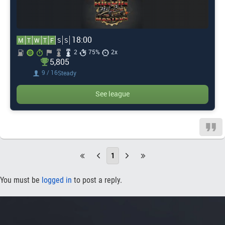
18:00
M
T
W
T
F
S
S
2
75%
2x
5,805
9 / 16
Steady
See league
1
You must be
logged in
to post a reply.