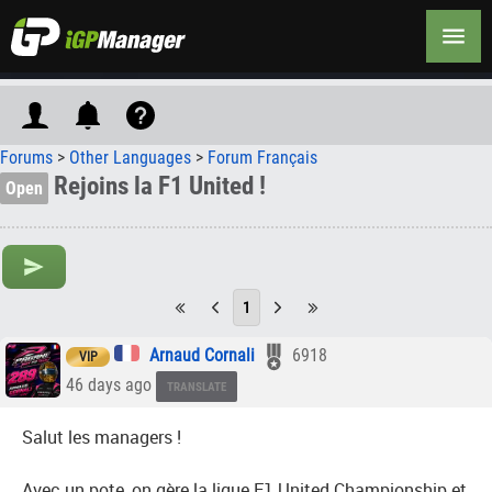
Forums
>
Other Languages
>
Forum Français
Rejoins la F1 United !
Open
1
Arnaud Cornali
6918
VIP
46 days ago
TRANSLATE
Salut les managers !
Avec un pote, on gère la ligue F1 United Championship et