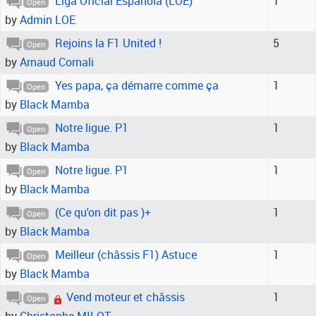
Liga Oficial Española (LOE)
1
Open
by
Admin LOE
Rejoins la F1 United !
5
Open
by
Arnaud Cornali
Yes papa, ça démarre comme ça
1
Open
by
Black Mamba
Notre ligue. P1
1
Open
by
Black Mamba
Notre ligue. P1
1
Open
by
Black Mamba
(Ce qu'on dit pas )+
1
Open
by
Black Mamba
Meilleur (châssis F1) Astuce
1
Open
by
Black Mamba
Vend moteur et châssis
1
Open