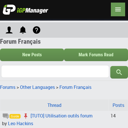
Forum Français
New Posts
Mark Forums Read
Forums
>
Other Languages
>
Forum Français
Thread
Posts
[TUTO] Utilisation outils forum
14
Guide
by
Leo Hackins