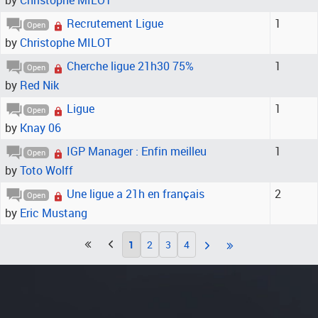
by
Christophe MILOT
Recrutement Ligue
1
Open
by
Christophe MILOT
Cherche ligue 21h30 75%
1
Open
by
Red Nik
Ligue
1
Open
by
Knay 06
IGP Manager : Enfin meilleu
1
Open
by
Toto Wolff
Une ligue a 21h en français
2
Open
by
Eric Mustang
1
2
3
4