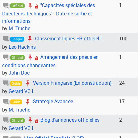
"Capacités spéciales des
1
Official
Directeurs Techniques" - Date de sortie et
informations
by
M. Truche
Classement ligues FR officiel !
100
League
by
Leo Hackins
Arrangement des pneus en
1
Official
conditions changeantes
by
John Doe
Version Française (En construction)
24
Guide
by
Gerard VC I
Stratégie Avancée
17
Guide
by
M. Truche
Blog d'annonces officielles
2
Official
by
Gerard VC I