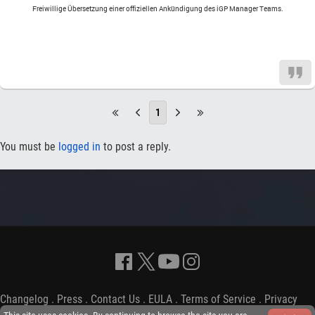
Freiwillige Übersetzung einer offiziellen Ankündigung des iGP Manager Teams.
1
You must be
logged in
to post a reply.
Changelog
.
Press
.
Contact Us
.
EULA
.
Terms of Service
.
Privacy