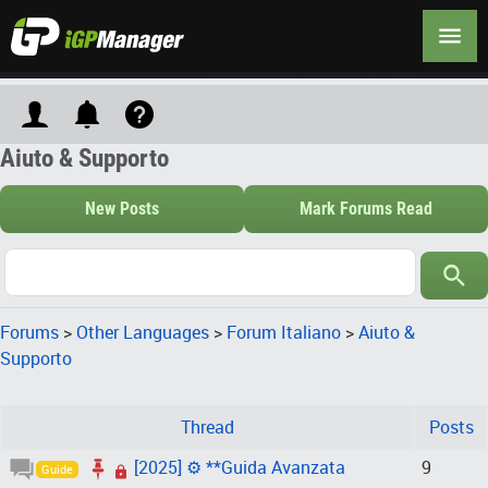
Aiuto & Supporto
New Posts
Mark Forums Read
Forums
>
Other Languages
>
Forum Italiano
>
Aiuto &
Supporto
Thread
Posts
[2025] ⚙️ **Guida Avanzata
9
Guide