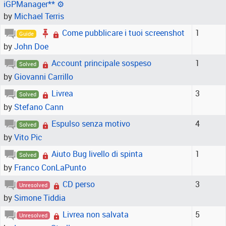
iGPManager** ⚙️
by
Michael Terris
Come pubblicare i tuoi screenshot
1
Guide
by
John Doe
Account principale sospeso
1
Solved
by
Giovanni Carrillo
Livrea
3
Solved
by
Stefano Cann
Espulso senza motivo
4
Solved
by
Vito Pic
Aiuto Bug livello di spinta
1
Solved
by
Franco ConLaPunto
CD perso
3
Unresolved
by
Simone Tiddia
Livrea non salvata
5
Unresolved