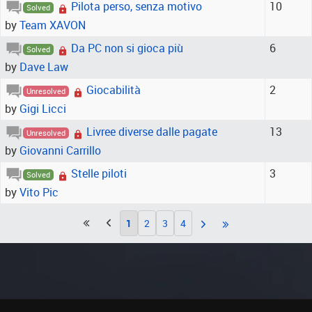
Pilota perso, senza motivo
10
Solved
by
Team XAVON
Da PC non si gioca più
6
Solved
by
Dave Law
Giocabilità
2
Unresolved
by
Gigi Licci
Livree diverse dalle pagate
13
Unresolved
by
Giovanni Carrillo
Stelle piloti
3
Solved
by
Vito Pic
1
2
3
4