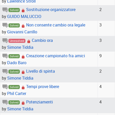
by
Lawrence Stroll
Sostituzione organizzatore
2
Solved
by
GUIDO MALUCCIO
Non consente cambio ora legale
3
Solved
by
Giovanni Carrillo
Cambio ora
3
Unresolved
by
Simone Tiddia
Creazione campionato fra amici
9
Solved
by
Dado Baro
Livello di spinta
2
Solved
by
Simone Tiddia
Tempi prove libere
4
Solved
by
Phil Carter
Potenziamenti
4
Solved
by
Simone Tiddia