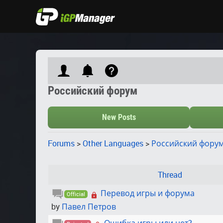
Российский форум
New Posts
Forums
>
Other Languages
>
Российский фору
Thread
Перевод игры и форума
Official
by
Павел Петров