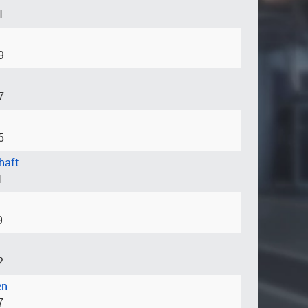
1
9
7
5
haft
1
9
2
en
7