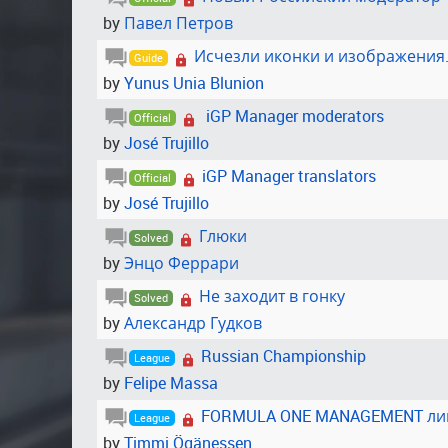
by
Павел Петров
Исчезли иконки и изображения.
Guide
by
Yunus Unia Blunion
iGP Manager moderators
Official
by
José Trujillo
iGP Manager translators
Official
by
José Trujillo
Глюки
Solved
by
Энцо Феррари
Не заходит в гонку
Solved
by
Александр Гудков
Russian Championship
League
by
Felipe Massa
FORMULA ONE MANAGEMENT ли
League
by
Timmi Ögänessen