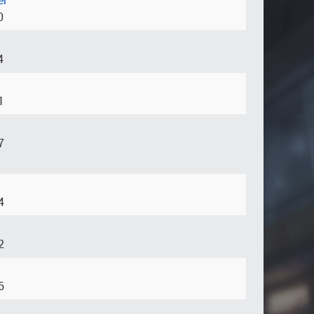
er
0
4
1
7
4
2
6