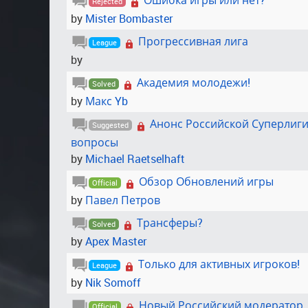
Ошибка игры или нет?
Rejected
by
Mister Bombaster
Прогрессивная лига
League
by
ᅠ ᅠ
Академия молодежи!
Solved
by
Макс Yb
Анонс Российской Суперлиги
Suggested
вопросы
by
Michael Raetselhaft
Обзор Обновлений игры
Official
by
Павел Петров
Трансферы?
Solved
by
Apex Master
Только для активных игроков!
League
by
Nik Somoff
Новый Российский модератор
Official