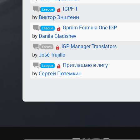
IGPF-1
League
by
Виктор Энштеин
Gprom Formula One IGP
League
by
Danila Gladishev
iGP Manager Translators
Forum
by
José Trujillo
Приглашаю в лигу
League
by
Сергей Потемкин