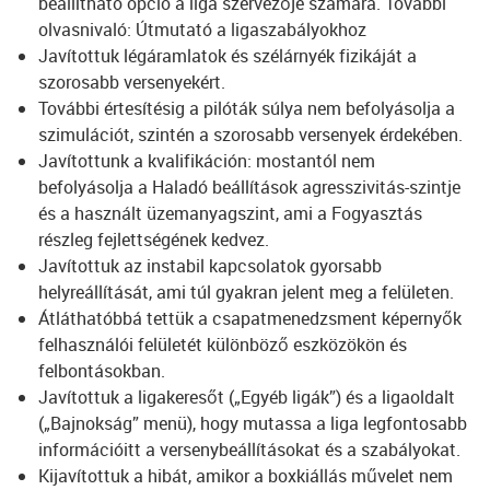
beállítható opció a liga szervezője számára. További
olvasnivaló: Útmutató a ligaszabályokhoz
Javítottuk légáramlatok és szélárnyék fizikáját a
szorosabb versenyekért.
További értesítésig a pilóták súlya nem befolyásolja a
szimulációt, szintén a szorosabb versenyek érdekében.
Javítottunk a kvalifikáción: mostantól nem
befolyásolja a Haladó beállítások agresszivitás-szintje
és a használt üzemanyagszint, ami a Fogyasztás
részleg fejlettségének kedvez.
Javítottuk az instabil kapcsolatok gyorsabb
helyreállítását, ami túl gyakran jelent meg a felületen.
Átláthatóbbá tettük a csapatmenedzsment képernyők
felhasználói felületét különböző eszközökön és
felbontásokban.
Javítottuk a ligakeresőt („Egyéb ligák”) és a ligaoldalt
(„Bajnokság” menü), hogy mutassa a liga legfontosabb
információitt a versenybeállításokat és a szabályokat.
Kijavítottuk a hibát, amikor a boxkiállás művelet nem