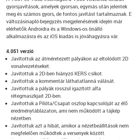
gyorsjavítások, amelyek gyorsan, egymás után jelentek
meg és számos gyors, de fontos javítást tartalmaznak. E
változásinapló-bejegyzés megjelenésének idején már
elérhetők Androidra és a Windows-os önálló
alkalmazásra és az iOS kiadás is jóváhagyásra vár.
4.051 verzió
Javítottuk az átméretezett pályákon az eltolódott 2D
vonalvezetéseket.
Javítottuk a 2D-ben hiányzó KERS csíkot.
Javítottuk a kommentár láthatatlanná válását.
Javítottuk a pályák rosszul igazított alfa
rétegmaszkjait 2D-ben.
Javítottuk a Pilóta/Csapat oszlop kapcsolóját az élő
eredménytáblázaton, ami nem működött a tájkép
nézetben.
Javítottuk azt a hibát, amikor a nézetbeállítások nem
megfelelően működtek a versenyek között.