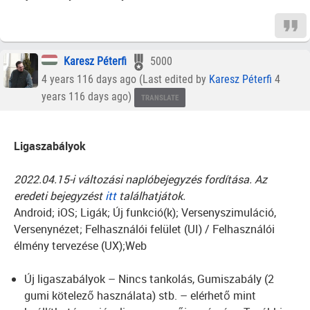
Karesz Péterfi
5000
4 years 116 days ago (Last edited by
Karesz Péterfi
4
years 116 days ago)
TRANSLATE
Ligaszabályok
2022.04.15-i változási naplóbejegyzés fordítása. Az
eredeti bejegyzést
itt
találhatjátok.
Android; iOS; Ligák; Új funkció(k); Versenyszimuláció,
Versenynézet; Felhasználói felület (UI) / Felhasználói
élmény tervezése (UX);Web
Új ligaszabályok – Nincs tankolás, Gumiszabály (2
gumi kötelező használata) stb. – elérhető mint