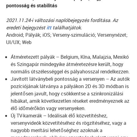
pontosság és stabilitás
2021.11.24-i változási naplóbejegyzés fordítása. Az
eredeti bejegyzést
itt
találhatjátok.
Android; Pályák; iOS; Verseny-szimuláció; Versenynézet;
UI/UX; Web
Átméretezett pályák – Belgium, Kína, Malajzia, Mexikó
és Szingapúr mindegyike átméretezésre került, hogy
normális útszélességgel és pályahosszal rendelkezzen.
Javított látványbeli pontosság a versenyen – Az autók
pozíciójának látványa a pályákon 2D és 3D módban is
jelentősen javult, hogy csökkentse a szinkronizálási
hibákat, amik következetlen réseket eredményeznek az
élő időmérőkön vagy versenyeken.
Új TV-kamerák – Ideálisak élő közvetítéshez,
versenyvideók közvetítéséhez és rögzítéséhez, vagy a
nagyobb merítási lehetőséghez azoknak a