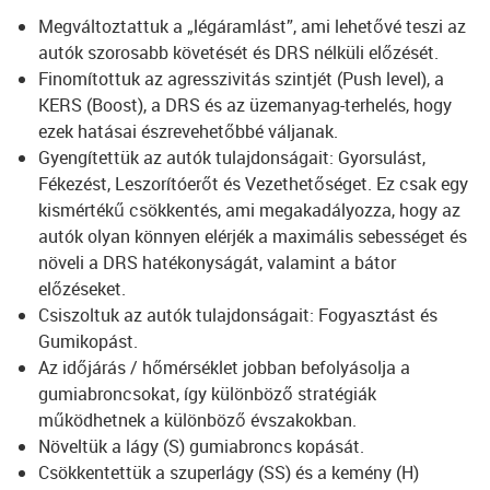
Megváltoztattuk a „légáramlást”, ami lehetővé teszi az
autók szorosabb követését és DRS nélküli előzését.
Finomítottuk az agresszivitás szintjét (Push level), a
KERS (Boost), a DRS és az üzemanyag-terhelés, hogy
ezek hatásai észrevehetőbbé váljanak.
Gyengítettük az autók tulajdonságait: Gyorsulást,
Fékezést, Leszorítóerőt és Vezethetőséget. Ez csak egy
kismértékű csökkentés, ami megakadályozza, hogy az
autók olyan könnyen elérjék a maximális sebességet és
növeli a DRS hatékonyságát, valamint a bátor
előzéseket.
Csiszoltuk az autók tulajdonságait: Fogyasztást és
Gumikopást.
Az időjárás / hőmérséklet jobban befolyásolja a
gumiabroncsokat, így különböző stratégiák
működhetnek a különböző évszakokban.
Növeltük a lágy (S) gumiabroncs kopását.
Csökkentettük a szuperlágy (SS) és a kemény (H)