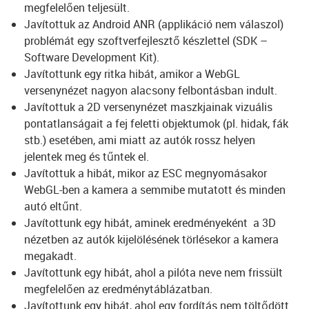
megfelelően teljesült.
Javítottuk az Android ANR (applikáció nem válaszol)
problémát egy szoftverfejlesztő készlettel (SDK –
Software Development Kit).
Javítottunk egy ritka hibát, amikor a WebGL
versenynézet nagyon alacsony felbontásban indult.
Javítottuk a 2D versenynézet maszkjainak vizuális
pontatlanságait a fej feletti objektumok (pl. hidak, fák
stb.) esetében, ami miatt az autók rossz helyen
jelentek meg és tűntek el.
Javítottuk a hibát, mikor az ESC megnyomásakor
WebGL-ben a kamera a semmibe mutatott és minden
autó eltűnt.
Javítottunk egy hibát, aminek eredményeként a 3D
nézetben az autók kijelölésének törlésekor a kamera
megakadt.
Javítottunk egy hibát, ahol a pilóta neve nem frissült
megfelelően az eredménytáblázatban.
Javítottunk egy hibát, ahol egy fordítás nem töltődött