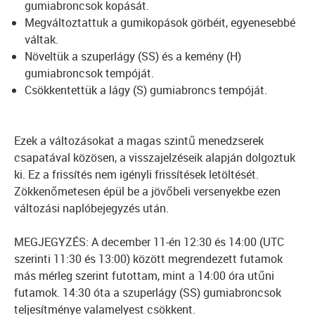
gumiabroncsok kopását.
Megváltoztattuk a gumikopások görbéit, egyenesebbé
váltak.
Növeltük a szuperlágy (SS) és a kemény (H)
gumiabroncsok tempóját.
Csökkentettük a lágy (S) gumiabroncs tempóját.
Ezek a változásokat a magas szintű menedzserek
csapatával közösen, a visszajelzéseik alapján dolgoztuk
ki. Ez a frissítés nem igényli frissítések letöltését.
Zökkenőmetesen épül be a jövőbeli versenyekbe ezen
változási naplóbejegyzés után.
MEGJEGYZÉS: A december 11-én 12:30 és 14:00 (UTC
szerinti 11:30 és 13:00) között megrendezett futamok
más mérleg szerint futottam, mint a 14:00 óra utűni
futamok. 14:30 óta a szuperlágy (SS) gumiabroncsok
teljesítménye valamelyest csökkent.