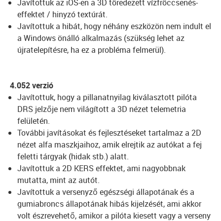
Javítottuk az iOS-en a 3D töredezett vízfröccsenés-
effektet / hinyzó textúrát.
Javítottuk a hibát, hogy néhány eszközön nem indult el
a Windows önálló alkalmazás (szükség lehet az
újratelepítésre, ha ez a probléma felmerül).
4.052 verzió
Javítottuk, hogy a pillanatnyilag kiválasztott pilóta
DRS jelzője nem világított a 3D nézet telemetria
felületén.
További javításokat és fejlesztéseket tartalmaz a 2D
nézet alfa maszkjaihoz, amik elrejtik az autókat a fej
feletti tárgyak (hidak stb.) alatt.
Javítottuk a 2D KERS effektet, ami nagyobbnak
mutatta, mint az autót.
Javítottuk a versenyző egészségi állapotának és a
gumiabroncs állapotának hibás kijelzését, ami akkor
volt észrevehető, amikor a pilóta kiesett vagy a verseny