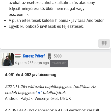
azokat az eseteket, ahol az alkalmazás alacsony
teljesítményű eszközökön nem reagál vagy
összeomlik.
A push értesítések küldési hibáinak javítása Androidon.
Egyéb különböző javítások és fejlesztések.
Karesz Péterfi
5000
4 years 256 days ago
TRANSLATE
4.051 és 4.052 javítócsomag
2021.11.26-i változási naplóbejegyzés fordítása. Az
eredeti bejegyzést
itt
találhatjátok.
Android; Pályák; Versenynézet; UI/UX
A 4.051 és 4.052 csomagok a 4.050 verzióhoz készült