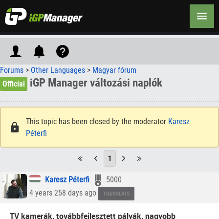
Forums
>
Other Languages
>
Magyar fórum
iGP Manager változási naplók
Official
This topic has been closed by the moderator
Karesz
Péterfi
1
Karesz Péterfi
5000
4 years 258 days ago
TRANSLATE
TV kamerák, továbbfejlesztett pályák, nagyobb