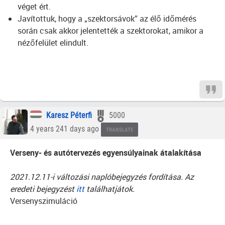
véget ért.
Javítottuk, hogy a „szektorsávok” az élő időmérés
során csak akkor jelentették a szektorokat, amikor a
nézőfelület elindult.
Karesz Péterfi
5000
4 years 241 days ago
TRANSLATE
Verseny- és autótervezés egyensúlyainak átalakítása
2021.12.11-i változási naplóbejegyzés fordítása. Az
eredeti bejegyzést
itt
találhatjátok.
Versenyszimuláció