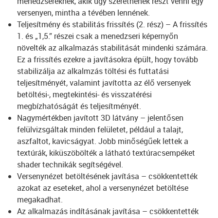
menedzsereknek, akik úgy szeretnének részt venni egy
versenyen, mintha a tévében lennének.
Teljesítmény és stabilitás frissítés (2. rész) – A frissítés
1. és „1,5.” részei csak a menedzseri képernyőn
növelték az alkalmazás stabilitását mindenki számára.
Ez a frissítés ezekre a javításokra épült, hogy tovább
stabilizálja az alkalmzás töltési és futtatási
teljesítményét, valamint javította az élő versenyek
betöltési-, megtekintési- és visszatérési
megbízhatóságát és teljesítményét.
Nagymértékben javított 3D látvány – jelentősen
felülvizsgáltak minden felületet, például a talajt,
aszfaltot, kavicságyat. Jobb minőségűek lettek a
textúrák, kiküszöbölték a látható textúracsempéket
shader technikák segítségével.
Versenynézet betöltésének javítása – csökkentették
azokat az eseteket, ahol a versenynézet betöltése
megakadhat.
Az alkalmazás indításának javítása – csökkentették